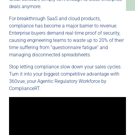
deals anymore.
For breakthrough SaaS and cloud products,
compliance has become a major barrier to revenue.
Enterprise buyers demand real-time proof of security,
causing engineering teams to waste up to 20% of their
time suffering from “questionnaire fatigue” and
managing disconnected spreadsheets.
Stop letting compliance slow down your sales cycles.
Turn it into your biggest competitive advantage with
360vue, your Agentic Regulatory Workforce by
ComplianceRT.