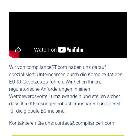
Wir von complianceRT.com haben uns darauf
spezialisiert, Unternehmen durch die Komplexität des
EU-KI-Gesetzes zu führen. Wir helfen Ihnen,
regulatorische Anforderungen in einen
Wettbewerbsvorteil umzuwandeln und stellen sicher,
dass Ihre KI-Lösungen robust, transparent und bereit
für die globale Bühne sind.
Kontaktieren Sie uns:
contact@compliancert.com