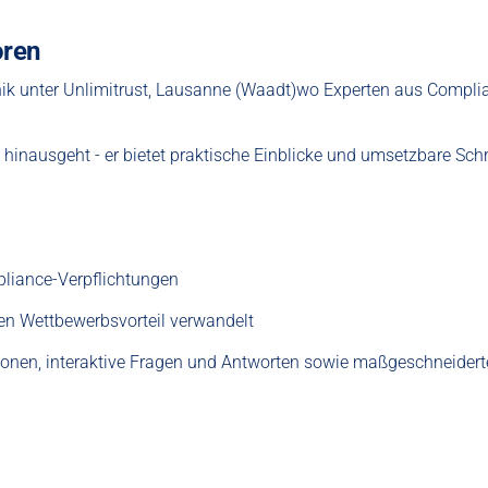
oren
nik
unter
Unlimitrust, Lausanne (Waadt)
wo Experten aus
Compli
 hinausgeht - er bietet
praktische Einblicke
und umsetzbare Schri
liance-Verpflichtungen
inen Wettbewerbsvorteil verwandelt
ionen, interaktive Fragen und Antworten sowie maßgeschneiderte 