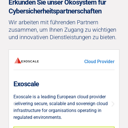
Erkunden Sie unser Ökosystem für
Cybersicherheitspartnerschaften
Wir arbeiten mit führenden Partnern
zusammen, um Ihnen Zugang zu wichtigen
und innovativen Dienstleistungen zu bieten.
Cloud Provider
V
Exoscale
V
Exoscale is a leading European cloud provider
k
delivering secure, scalable and sovereign cloud
T
infrastructure for organisations operating in
W
regulated environments.
u