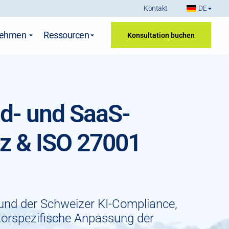
Kontakt
DE
nehmen
Ressourcen
Konsultation buchen
ud- und SaaS-
tz & ISO 27001
 und der Schweizer KI-Compliance,
ektorspezifische Anpassung der