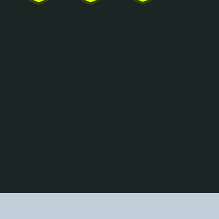
Über uns
Wiki
Partnerprogramm
FAQ
Pakete und Pläne
Artikel
Kontakte
Ressourcen HUB
Fallstudien
Videos
© Compliancert 2026
ngen
Bedingungen und Konditionen